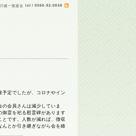
tel / 0566-92-0866
川健一後援会
催予定でしたが、コロナやイン
会の会員さんは減少していま
の御霊を祀る慰霊碑があります
ことです。人数が減れば、徴収
なんとか引き継ぎながら会を維