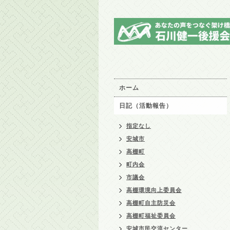
ホーム
日記（活動報告）
指定なし
安城市
高棚町
町内会
市議会
高棚環境向上委員会
高棚町自主防災会
高棚町福祉委員会
安城市民交流センター