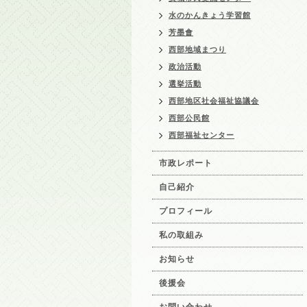
水のかんきょう学習館
芳墨會
西部地域まつり
政治活動
選挙活動
西部地区社会福祉協議会
西部公民館
西部福祉センター
市政レポート
自己紹介
プロフィール
私の取組み
お知らせ
後援会