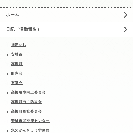
ホーム
日記（活動報告）
指定なし
安城市
高棚町
町内会
市議会
高棚環境向上委員会
高棚町自主防災会
高棚町福祉委員会
安城市民交流センター
水のかんきょう学習館