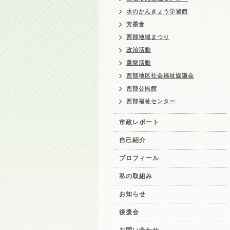
水のかんきょう学習館
芳墨會
西部地域まつり
政治活動
選挙活動
西部地区社会福祉協議会
西部公民館
西部福祉センター
市政レポート
自己紹介
プロフィール
私の取組み
お知らせ
後援会