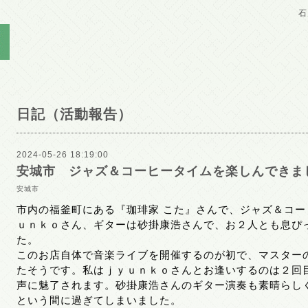
石
日記（活動報告）
2024-05-26 18:19:00
安城市 ジャズ＆コーヒータイムを楽しんできま
安城市
市内の福釜町にある『珈琲家 こた』さんで、ジャズ＆コ
ｕｎｋｏさん、ギターは砂掛康浩さんで、お２人とも息ぴ
た。
このお店自体で音楽ライブを開催するのが初で、マスター
たそうです。私はｊｙｕｎｋｏさんとお逢いするのは２回
声に魅了されます。砂掛康浩さんのギター演奏も素晴らし
という間に過ぎてしまいました。