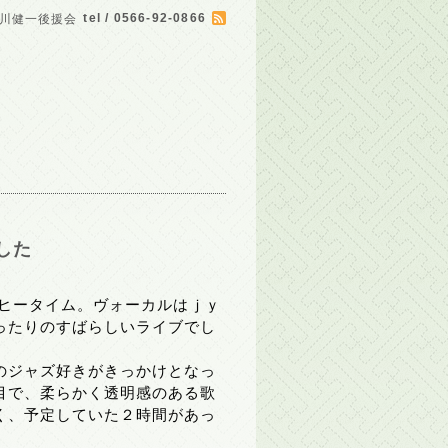
tel / 0566-92-0866
川健一後援会
した
ーヒータイム。ヴォーカルはｊｙ
ったりのすばらしいライブでし
のジャズ好きがきっかけとなっ
目で、柔らかく透明感のある歌
く、予定していた２時間があっ