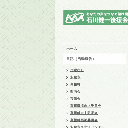
ホーム
日記（活動報告）
指定なし
安城市
高棚町
町内会
市議会
高棚環境向上委員会
高棚町自主防災会
高棚町福祉委員会
安城市民交流センター