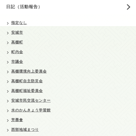
日記（活動報告）
指定なし
安城市
高棚町
町内会
市議会
高棚環境向上委員会
高棚町自主防災会
高棚町福祉委員会
安城市民交流センター
水のかんきょう学習館
芳墨會
西部地域まつり