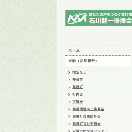
ホーム
日記（活動報告）
指定なし
安城市
高棚町
町内会
市議会
高棚環境向上委員会
高棚町自主防災会
高棚町福祉委員会
安城市民交流センター