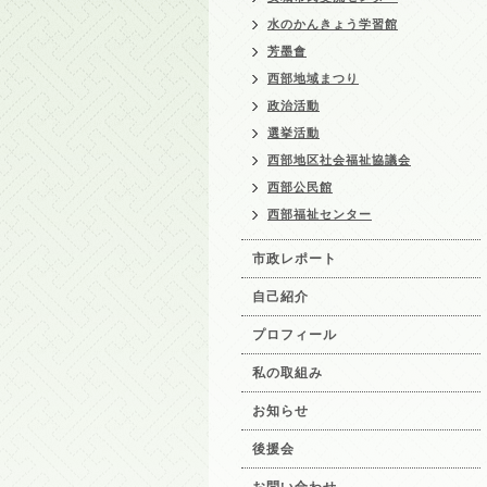
水のかんきょう学習館
芳墨會
西部地域まつり
政治活動
選挙活動
西部地区社会福祉協議会
西部公民館
西部福祉センター
市政レポート
自己紹介
プロフィール
私の取組み
お知らせ
後援会