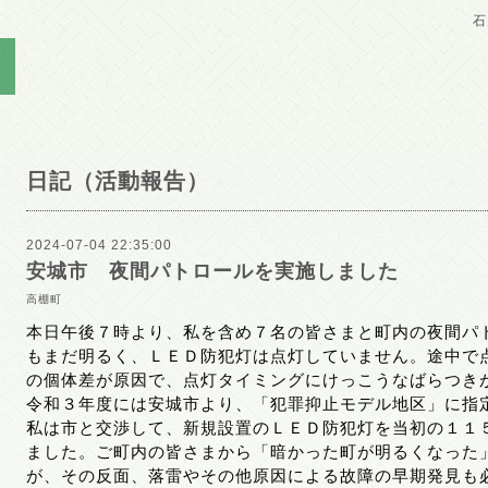
石
日記（活動報告）
2024-07-04 22:35:00
安城市 夜間パトロールを実施しました
高棚町
本日午後７時より、私を含め７名の皆さまと町内の夜間パ
もまだ明るく、ＬＥＤ防犯灯は点灯していません。途中で
の個体差が原因で、点灯タイミングにけっこうなばらつき
令和３年度には安城市より、「犯罪抑止モデル地区」に指
私は市と交渉して、新規設置のＬＥＤ防犯灯を当初の１１
ました。ご町内の皆さまから「暗かった町が明るくなった
が、その反面、落雷やその他原因による故障の早期発見も