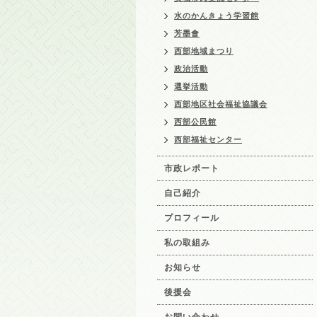
水のかんきょう学習館
芳墨會
西部地域まつり
政治活動
選挙活動
西部地区社会福祉協議会
西部公民館
西部福祉センター
市政レポート
自己紹介
プロフィール
私の取組み
お知らせ
後援会