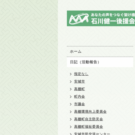
ホーム
日記（活動報告）
指定なし
安城市
高棚町
町内会
市議会
高棚環境向上委員会
高棚町自主防災会
高棚町福祉委員会
安城市民交流センター