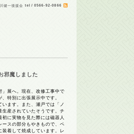
tel / 0566-92-0866
川健一後援会
お邪魔しました
密」展へ。現在、改修工事中で
が、特別に出張展示中です。
ています。また、瀬戸では「ノ
量生産されていたそうです。チ
最初に実物を見た際には磁器人
レースの部分もやきもので、ペ
に装着して焼成しています。レ