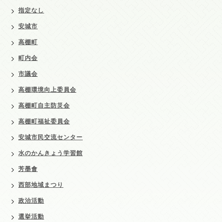
指定なし
安城市
高棚町
町内会
市議会
高棚環境向上委員会
高棚町自主防災会
高棚町福祉委員会
安城市民交流センター
水のかんきょう学習館
芳墨會
西部地域まつり
政治活動
選挙活動