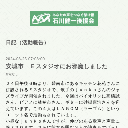
日記（活動報告）
2024-08-25 07:08:00
安城市 Ｅスタジオにお邪魔しました
指定なし
２４日午後６時より、碧南市にあるキッチン花苑さんに
併設されるＥスタジオで、歌手のｊｕｎｋｏさんのジャ
ズライブが開催されました。今回はバイオリンに高橋誠
さん、ピアノに林祐市さん、ギターに砂掛康浩さんを迎
えています。この４人はＬＡＧＯＭ（ラーゴム）という
ユニット名で活動もされています。
小柄なｊｕｎｋｏさんですが、伸びのある歌声と声量に
魅了されます。さらに彼女を囲む３人の演奏もすばらし