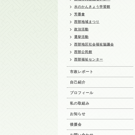
水のかんきょう学習館
芳墨會
西部地域まつり
政治活動
選挙活動
西部地区社会福祉協議会
西部公民館
西部福祉センター
市政レポート
自己紹介
プロフィール
私の取組み
お知らせ
後援会