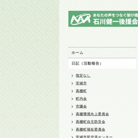
ホーム
日記（活動報告）
指定なし
安城市
高棚町
町内会
市議会
高棚環境向上委員会
高棚町自主防災会
高棚町福祉委員会
安城市民交流センター