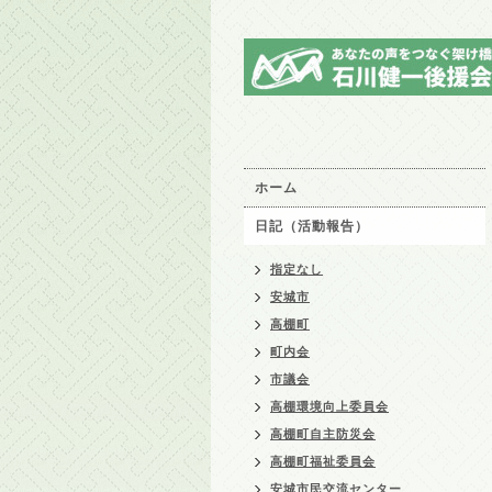
ホーム
日記（活動報告）
指定なし
安城市
高棚町
町内会
市議会
高棚環境向上委員会
高棚町自主防災会
高棚町福祉委員会
安城市民交流センター