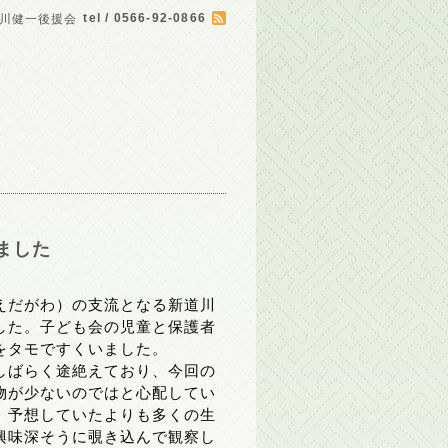
tel / 0566-92-0866
川健一後援会
ました
えだがわ）の支流となる新道川
した。子ども会の児童と保護者
をタモですくいました。
しばらく途絶えており、今回の
物が少ないのではと心配してい
、予想していたよりも多くの生
興味深そうに覗き込んで観察し