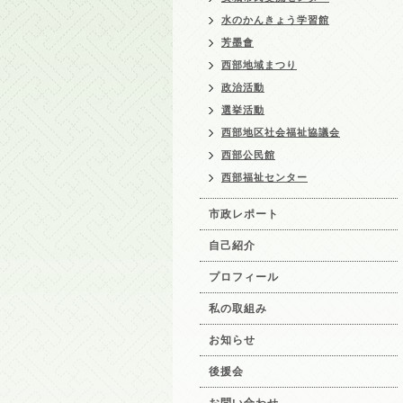
水のかんきょう学習館
芳墨會
西部地域まつり
政治活動
選挙活動
西部地区社会福祉協議会
西部公民館
西部福祉センター
市政レポート
自己紹介
プロフィール
私の取組み
お知らせ
後援会