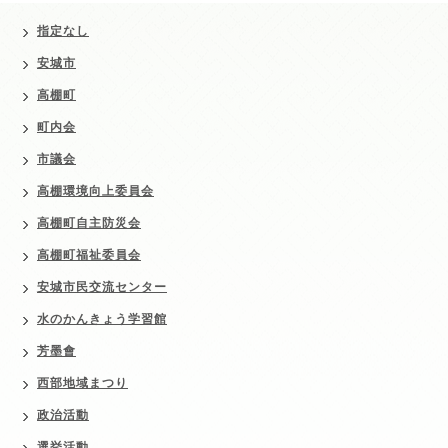
指定なし
安城市
高棚町
町内会
市議会
高棚環境向上委員会
高棚町自主防災会
高棚町福祉委員会
安城市民交流センター
水のかんきょう学習館
芳墨會
西部地域まつり
政治活動
選挙活動