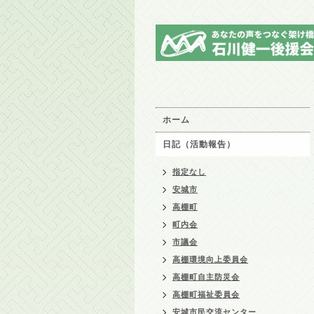
ホーム
日記（活動報告）
指定なし
安城市
高棚町
町内会
市議会
高棚環境向上委員会
高棚町自主防災会
高棚町福祉委員会
安城市民交流センター