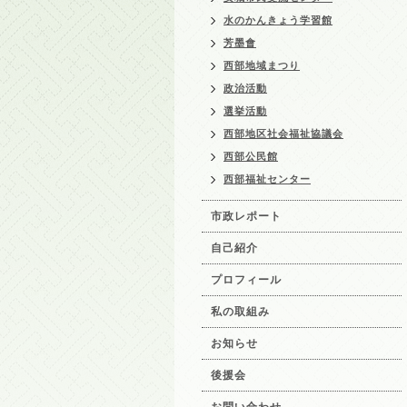
水のかんきょう学習館
芳墨會
西部地域まつり
政治活動
選挙活動
西部地区社会福祉協議会
西部公民館
西部福祉センター
市政レポート
自己紹介
プロフィール
私の取組み
お知らせ
後援会