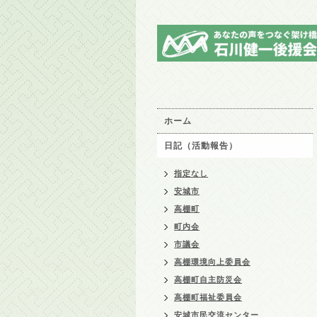
ホーム
日記（活動報告）
指定なし
安城市
高棚町
町内会
市議会
高棚環境向上委員会
高棚町自主防災会
高棚町福祉委員会
安城市民交流センター