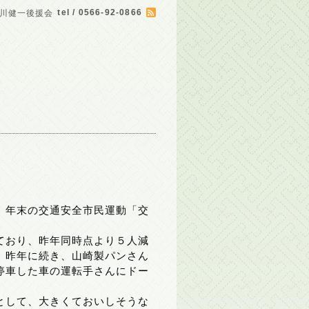
tel / 0566-92-0866
川健一後援会
、年末の交通安全市民運動「交
ており、昨年同時点より５人減
。昨年に続き、山崎製パンさん
停車した車の運転手さんにドー
として、大きくておいしそうな