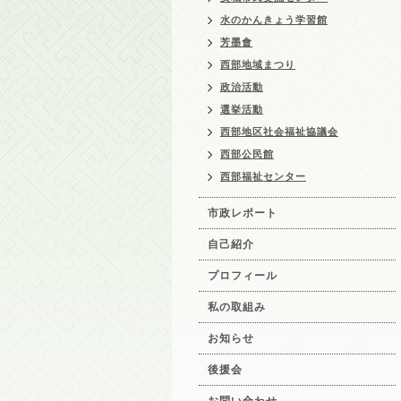
水のかんきょう学習館
芳墨會
西部地域まつり
政治活動
選挙活動
西部地区社会福祉協議会
西部公民館
西部福祉センター
市政レポート
自己紹介
プロフィール
私の取組み
お知らせ
後援会