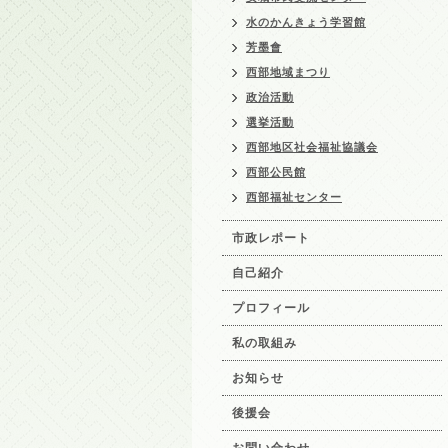
水のかんきょう学習館
芳墨會
西部地域まつり
政治活動
選挙活動
西部地区社会福祉協議会
西部公民館
西部福祉センター
市政レポート
自己紹介
プロフィール
私の取組み
お知らせ
後援会