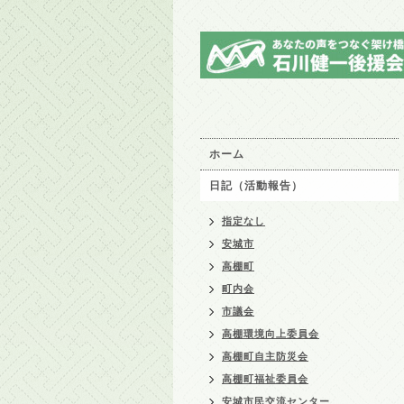
ホーム
日記（活動報告）
指定なし
安城市
高棚町
町内会
市議会
高棚環境向上委員会
高棚町自主防災会
高棚町福祉委員会
安城市民交流センター