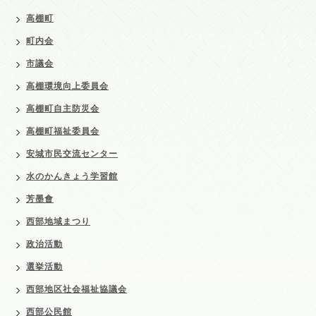
高棚町
町内会
市議会
高棚環境向上委員会
高棚町自主防災会
高棚町福祉委員会
安城市民交流センター
水のかんきょう学習館
芳墨會
西部地域まつり
政治活動
選挙活動
西部地区社会福祉協議会
西部公民館