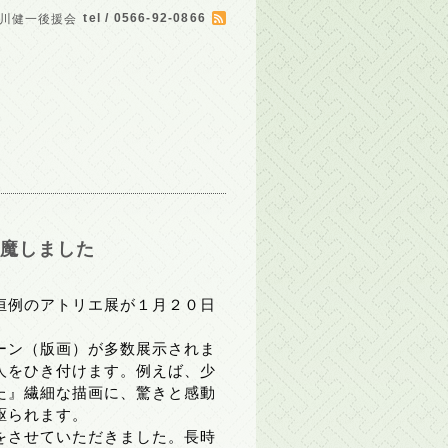
tel / 0566-92-0866
川健一後援会
邪魔しました
恒例のアトリエ展が１月２０日
ーン（版画）が多数展示されま
人をひき付けます。例えば、少
た』繊細な描画に、驚きと感動
駆られます。
をさせていただきました。長時