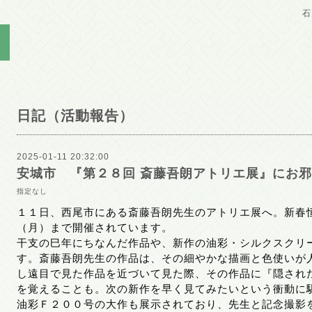
石
日記（活動報告）
2025-01-11 20:32:00
安城市 『第２８回 斎藤吾朗アトリエ展』にお
指定なし
１１日、西尾市にある斎藤吾朗先生のアトリエ展へ。新春
（月）まで開催されています。
干支の巳年にちなんだ作品や、新作の油彩・シルクスクリ
す。斎藤吾朗先生の作品は、その細やかな描画と色使いが
し遠目で見た作品を近づいて見た際、その作品に『隠され
を覚えることも。次の新作を早く見てみたいという衝動に
油彩Ｆ２００号の大作も展示されており、先生と記念撮影