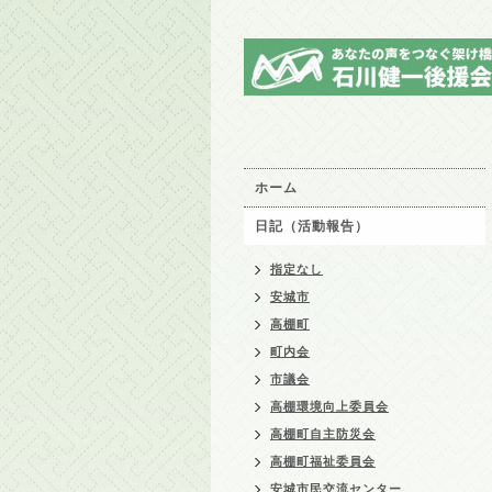
ホーム
日記（活動報告）
指定なし
安城市
高棚町
町内会
市議会
高棚環境向上委員会
高棚町自主防災会
高棚町福祉委員会
安城市民交流センター