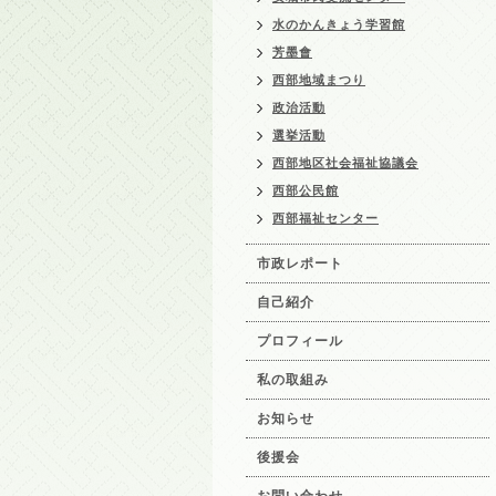
水のかんきょう学習館
芳墨會
西部地域まつり
政治活動
選挙活動
西部地区社会福祉協議会
西部公民館
西部福祉センター
市政レポート
自己紹介
プロフィール
私の取組み
お知らせ
後援会