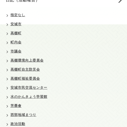
指定なし
安城市
高棚町
町内会
市議会
高棚環境向上委員会
高棚町自主防災会
高棚町福祉委員会
安城市民交流センター
水のかんきょう学習館
芳墨會
西部地域まつり
政治活動