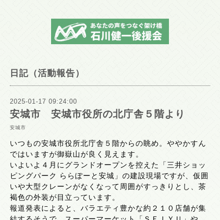
日記（活動報告）
2025-01-17 09:24:00
安城市 安城市役所の北庁舎５階より
安城市
いつもの安城市役所北庁舎５階からの眺め。ややかすん
ではいますが御嶽山が良く見えます。
いよいよ４月にグランドオープンを控えた「三井ショッ
ピングパーク ららぽーと安城」の建設現場ですが、仮囲
いや大型クレーンがなくなって周囲がすっきりとし、茶
褐色の外装が目立っています。
報道発表によると、バラエティ豊かな約２１０店舗が集
結するそうで、スーパーマーケット「ＳＥＩＹＵ」や、