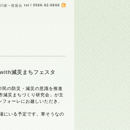
tel / 0566-92-0866
川健一後援会
with減災まちフェスタ
市民の防災・減災の意識を推進
市減災まちづくり研究会」が主
ンフォーレにお越しいただき、
会場にいる予定です。寒そうなの