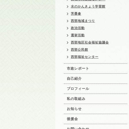
水のかんきょう学習館
芳墨會
西部地域まつり
政治活動
選挙活動
西部地区社会福祉協議会
西部公民館
西部福祉センター
市政レポート
自己紹介
プロフィール
私の取組み
お知らせ
後援会