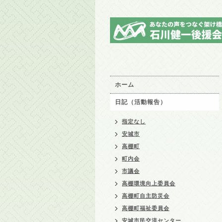
ホーム
日記（活動報告）
指定なし
安城市
高棚町
町内会
市議会
高棚環境向上委員会
高棚町自主防災会
高棚町福祉委員会
安城市民交流センター