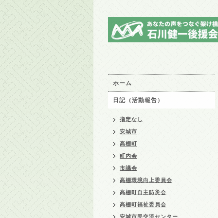
ホーム
日記（活動報告）
指定なし
安城市
高棚町
町内会
市議会
高棚環境向上委員会
高棚町自主防災会
高棚町福祉委員会
安城市民交流センター