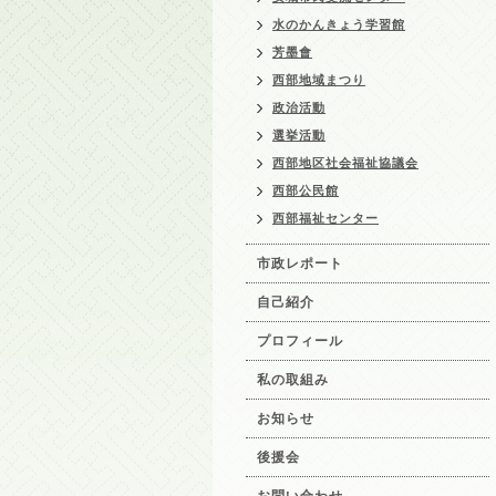
水のかんきょう学習館
芳墨會
西部地域まつり
政治活動
選挙活動
西部地区社会福祉協議会
西部公民館
西部福祉センター
市政レポート
自己紹介
プロフィール
私の取組み
お知らせ
後援会