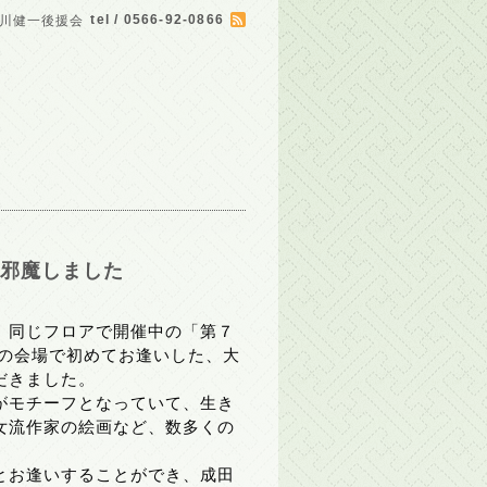
tel / 0566-92-0866
川健一後援会
お邪魔しました
、同じフロアで開催中の「第７
展の会場で初めてお逢いした、大
だきました。
がモチーフとなっていて、生き
女流作家の絵画など、数多くの
とお逢いすることができ、成田