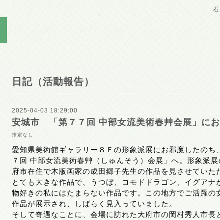
石
日記（活動報告）
2025-04-03 18:29:00
安城市 「第７７回 中部女流美術春艸会展」に
指定なし
愛知県美術館ギャラリー８Ｆの形象派展にお邪魔したのち
７回 中部女流美術春艸（しゅんそう）会展」へ。形象派
府市在住で木版画家の成田郷子先生の作品を見させていた
とても大きな作品で、うつぼ、コモドドラゴン、イグアナ
物好きの私にはたまらない作品です。この地方でご活躍の
作品が展示され、しばらく見入っていました。
そして奇遇なことに、会場に訪れた大府市の岡村秀人市長