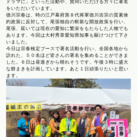
ドラマに」といった活動や、賛同いただける方々に署名
をいただいています。
徳川宗春は、時の江戸幕府第８代将軍徳川吉宗の質素倹
約政策に反対して、尾張独自の斬新な開放政策を行い、
尾張、延いては現在の愛知に繁栄をもたらした人物でも
あります。今回は大村秀章愛知県知事も駆けつけて下さ
いました。
今日は宗春検定ブースで署名活動を行い、全国各地から
訪れた、５０名ほど皆さんの署名を集めることができま
した。６日は昼過ぎから晴れそうです。午後３時に盛大
な餅まきを計画しています。あと１日頑張りたいと思い
ます。