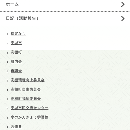
ホーム
日記（活動報告）
指定なし
安城市
高棚町
町内会
市議会
高棚環境向上委員会
高棚町自主防災会
高棚町福祉委員会
安城市民交流センター
水のかんきょう学習館
芳墨會