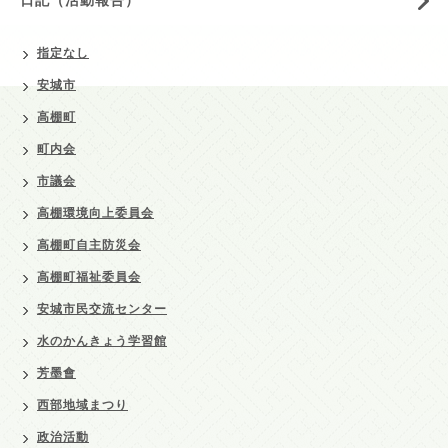
指定なし
安城市
高棚町
町内会
市議会
高棚環境向上委員会
高棚町自主防災会
高棚町福祉委員会
安城市民交流センター
水のかんきょう学習館
芳墨會
西部地域まつり
政治活動