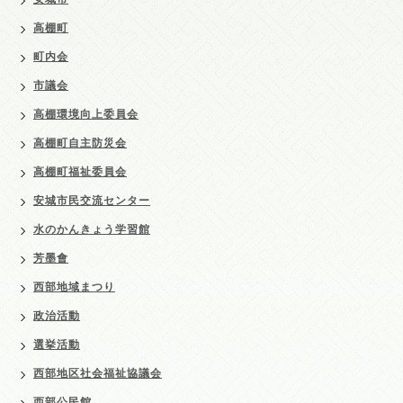
高棚町
町内会
市議会
高棚環境向上委員会
高棚町自主防災会
高棚町福祉委員会
安城市民交流センター
水のかんきょう学習館
芳墨會
西部地域まつり
政治活動
選挙活動
西部地区社会福祉協議会
西部公民館