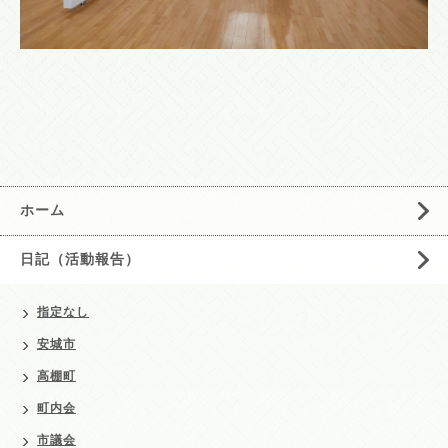
ホーム
日記（活動報告）
指定なし
安城市
高棚町
町内会
市議会