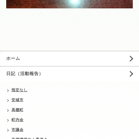
ホーム
日記（活動報告）
指定なし
安城市
高棚町
町内会
市議会