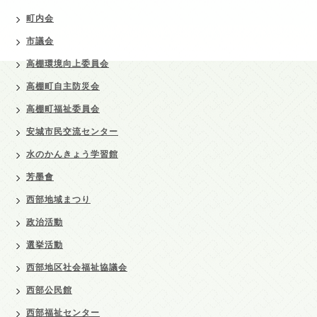
町内会
市議会
高棚環境向上委員会
高棚町自主防災会
高棚町福祉委員会
安城市民交流センター
水のかんきょう学習館
芳墨會
西部地域まつり
政治活動
選挙活動
西部地区社会福祉協議会
西部公民館
西部福祉センター