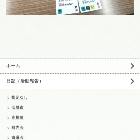
ホーム
日記（活動報告）
指定なし
安城市
高棚町
町内会
市議会