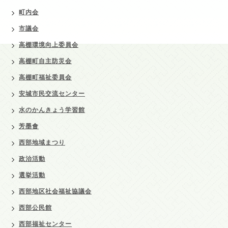
町内会
市議会
高棚環境向上委員会
高棚町自主防災会
高棚町福祉委員会
安城市民交流センター
水のかんきょう学習館
芳墨會
西部地域まつり
政治活動
選挙活動
西部地区社会福祉協議会
西部公民館
西部福祉センター