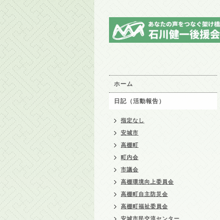
ホーム
日記（活動報告）
指定なし
安城市
高棚町
町内会
市議会
高棚環境向上委員会
高棚町自主防災会
高棚町福祉委員会
安城市民交流センター