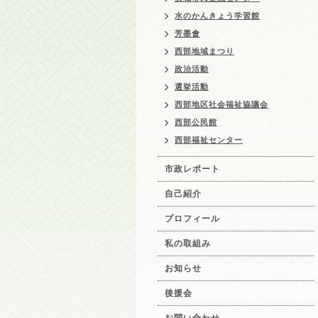
水のかんきょう学習館
芳墨會
西部地域まつり
政治活動
選挙活動
西部地区社会福祉協議会
西部公民館
西部福祉センター
市政レポート
自己紹介
プロフィール
私の取組み
お知らせ
後援会