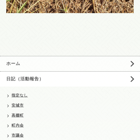
ホーム
日記（活動報告）
指定なし
安城市
高棚町
町内会
市議会