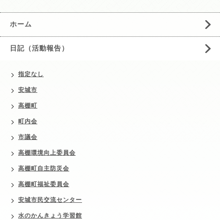
ホーム
日記（活動報告）
指定なし
安城市
高棚町
町内会
市議会
高棚環境向上委員会
高棚町自主防災会
高棚町福祉委員会
安城市民交流センター
水のかんきょう学習館