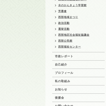
水のかんきょう学習館
芳墨會
西部地域まつり
政治活動
選挙活動
西部地区社会福祉協議会
西部公民館
西部福祉センター
市政レポート
自己紹介
プロフィール
私の取組み
お知らせ
後援会