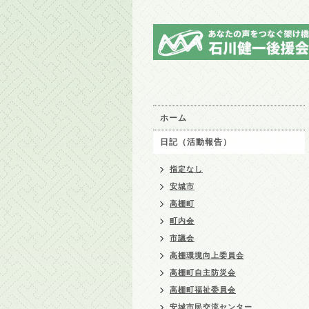
ホーム
日記（活動報告）
指定なし
安城市
高棚町
町内会
市議会
高棚環境向上委員会
高棚町自主防災会
高棚町福祉委員会
安城市民交流センター