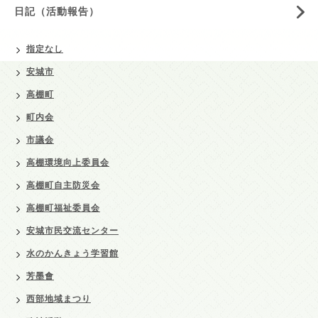
日記（活動報告）
指定なし
安城市
高棚町
町内会
市議会
高棚環境向上委員会
高棚町自主防災会
高棚町福祉委員会
安城市民交流センター
水のかんきょう学習館
芳墨會
西部地域まつり