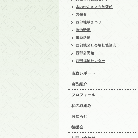
水のかんきょう学習館
芳墨會
西部地域まつり
政治活動
選挙活動
西部地区社会福祉協議会
西部公民館
西部福祉センター
市政レポート
自己紹介
プロフィール
私の取組み
お知らせ
後援会