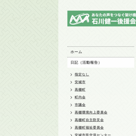
ホーム
日記（活動報告）
指定なし
安城市
高棚町
町内会
市議会
高棚環境向上委員会
高棚町自主防災会
高棚町福祉委員会
安城市民交流センター