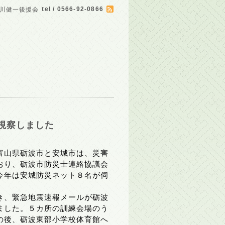
tel / 0566-92-0866
川健一後援会
視察しました
富山県砺波市と安城市は、災害
おり、砺波市防災士連絡協議会
今年は安城防災ネット８名が伺
き、緊急地震速報メールが砺波
ました。５カ所の訓練会場のう
の後、砺波東部小学校体育館へ