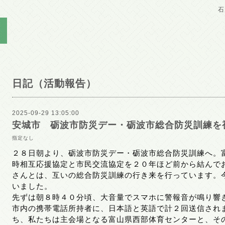
石
日記（活動報告）
2025-09-29 13:05:00
安城市 砺波市防災デー・砺波市総合防災訓練を
指定なし
２８日朝より、砺波市防災デー・砺波市総合防災訓練へ。
時相互応援協定と市民交流協定を２０年ほど前から結んで
さんとは、互いの総合防災訓練の行き来を行っています。
いました。
先ずは朝８時４０分頃、大音量でスマホに警報音が鳴り響
市内の携帯電話所持者に、日本語と英語で計２回送信され
ち、私たちは主会場となる富山県西部体育センターと、そ