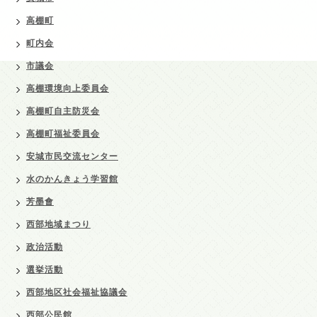
高棚町
町内会
市議会
高棚環境向上委員会
高棚町自主防災会
高棚町福祉委員会
安城市民交流センター
水のかんきょう学習館
芳墨會
西部地域まつり
政治活動
選挙活動
西部地区社会福祉協議会
西部公民館