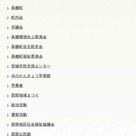
高棚町
町内会
市議会
高棚環境向上委員会
高棚町自主防災会
高棚町福祉委員会
安城市民交流センター
水のかんきょう学習館
芳墨會
西部地域まつり
政治活動
選挙活動
西部地区社会福祉協議会
西部公民館