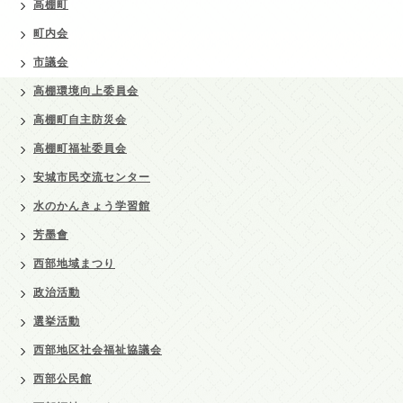
高棚町
町内会
市議会
高棚環境向上委員会
高棚町自主防災会
高棚町福祉委員会
安城市民交流センター
水のかんきょう学習館
芳墨會
西部地域まつり
政治活動
選挙活動
西部地区社会福祉協議会
西部公民館