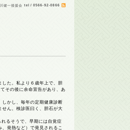
tel / 0566-92-0866
川健一後援会
ました。私より６歳年上で、胆
してその後に余命宣告があり、あ
。しかし、毎年の定期健康診断
ません。検診医曰く、胆石が大
られるそうで、早期には自覚症
み、発熱など）で発見されるこ