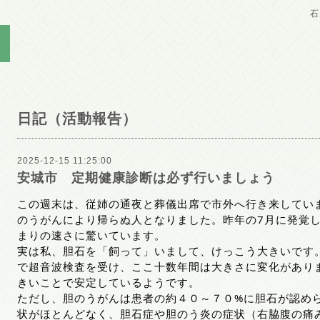
石
日記（活動報告）
2025-12-15 11:25:00
安城市 定期健康診断は必ず行いましょう
この週末は、従姉の通夜と葬儀出席で市外へ行き来してい
のうがんにより帰らぬ人となりました。昨年の7月に発覚
まりの速さに驚いています。
実は私、胆石を「飼って」いまして、けっこう大きいです
で超音波検査を受け、ここ十数年間は大きさに変化があり
きいことで安定しているようです。
ただし、胆のうがんは患者の約４０～７０%に胆石が認め
状がほとんどなく、胆石症や胆のう炎の症状（右脇腹の痛