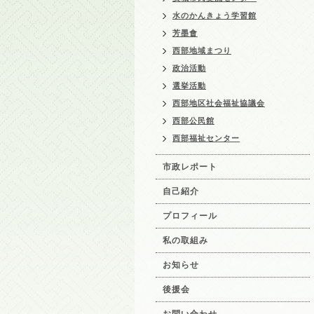
水のかんきょう学習館
芳墨會
西部地域まつり
政治活動
選挙活動
西部地区社会福祉協議会
西部公民館
西部福祉センター
市政レポート
自己紹介
プロフィール
私の取組み
お知らせ
後援会