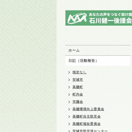
ホーム
日記（活動報告）
指定なし
安城市
高棚町
町内会
市議会
高棚環境向上委員会
高棚町自主防災会
高棚町福祉委員会
安城市民交流センター