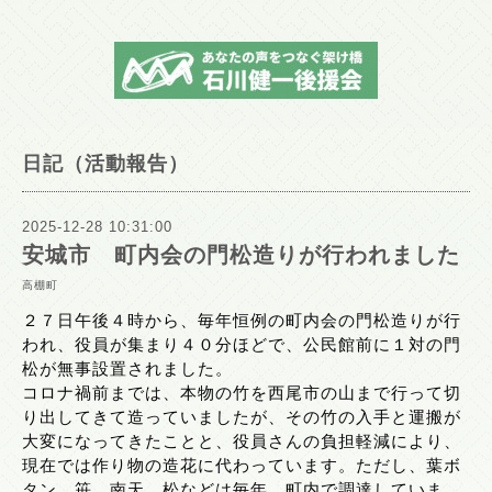
日記（活動報告）
2025-12-28 10:31:00
安城市 町内会の門松造りが行われました
高棚町
２７日午後４時から、毎年恒例の町内会の門松造りが行
われ、役員が集まり４０分ほどで、公民館前に１対の門
松が無事設置されました。
コロナ禍前までは、本物の竹を西尾市の山まで行って切
り出してきて造っていましたが、その竹の入手と運搬が
大変になってきたことと、役員さんの負担軽減により、
現在では作り物の造花に代わっています。ただし、葉ボ
タン、笹、南天、松などは毎年、町内で調達していま