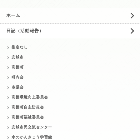
ホーム
日記（活動報告）
指定なし
安城市
高棚町
町内会
市議会
高棚環境向上委員会
高棚町自主防災会
高棚町福祉委員会
安城市民交流センター
水のかんきょう学習館