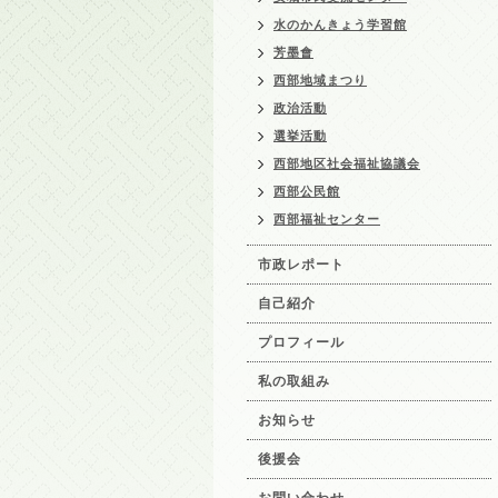
水のかんきょう学習館
芳墨會
西部地域まつり
政治活動
選挙活動
西部地区社会福祉協議会
西部公民館
西部福祉センター
市政レポート
自己紹介
プロフィール
私の取組み
お知らせ
後援会