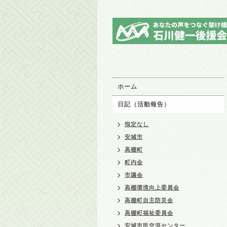
ホーム
日記（活動報告）
指定なし
安城市
高棚町
町内会
市議会
高棚環境向上委員会
高棚町自主防災会
高棚町福祉委員会
安城市民交流センター