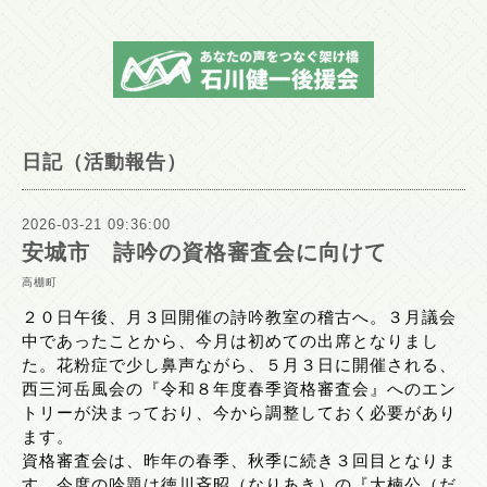
日記（活動報告）
2026-03-21 09:36:00
安城市 詩吟の資格審査会に向けて
高棚町
２０日午後、月３回開催の詩吟教室の稽古へ。３月議会
中であったことから、今月は初めての出席となりまし
た。花粉症で少し鼻声ながら、５月３日に開催される、
西三河岳風会の『令和８年度春季資格審査会』へのエン
トリーが決まっており、今から調整しておく必要があり
ます。
資格審査会は、昨年の春季、秋季に続き３回目となりま
す。今度の吟題は徳川斉昭（なりあき）の『大楠公（だ