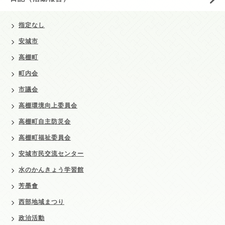
指定なし
安城市
高棚町
町内会
市議会
高棚環境向上委員会
高棚町自主防災会
高棚町福祉委員会
安城市民交流センター
水のかんきょう学習館
芳墨會
西部地域まつり
政治活動