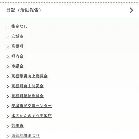
日記（活動報告）
指定なし
安城市
高棚町
町内会
市議会
高棚環境向上委員会
高棚町自主防災会
高棚町福祉委員会
安城市民交流センター
水のかんきょう学習館
芳墨會
西部地域まつり