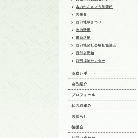
水のかんきょう学習館
芳墨會
西部地域まつり
政治活動
選挙活動
西部地区社会福祉協議会
西部公民館
西部福祉センター
市政レポート
自己紹介
プロフィール
私の取組み
お知らせ
後援会