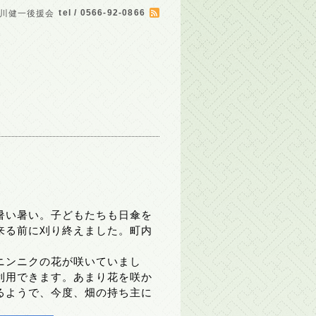
tel / 0566-92-0866
川健一後援会
暑い暑い。子どもたちも日傘を
来る前に刈り終えました。町内
ニンニクの花が咲いていまし
利用できます。あまり花を咲か
るようで、今度、畑の持ち主に