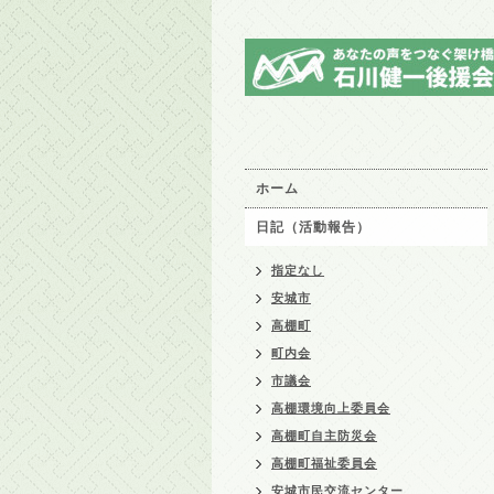
ホーム
日記（活動報告）
指定なし
安城市
高棚町
町内会
市議会
高棚環境向上委員会
高棚町自主防災会
高棚町福祉委員会
安城市民交流センター