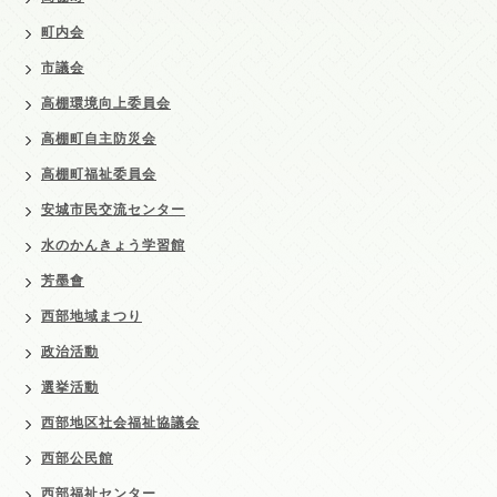
町内会
市議会
高棚環境向上委員会
高棚町自主防災会
高棚町福祉委員会
安城市民交流センター
水のかんきょう学習館
芳墨會
西部地域まつり
政治活動
選挙活動
西部地区社会福祉協議会
西部公民館
西部福祉センター