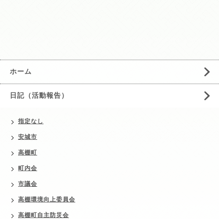
ホーム
日記（活動報告）
指定なし
安城市
高棚町
町内会
市議会
高棚環境向上委員会
高棚町自主防災会