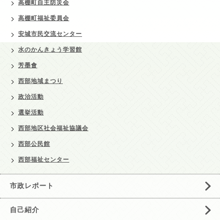
高棚町自主防災会
高棚町福祉委員会
安城市民交流センター
水のかんきょう学習館
芳墨會
西部地域まつり
政治活動
選挙活動
西部地区社会福祉協議会
西部公民館
西部福祉センター
市政レポート
自己紹介