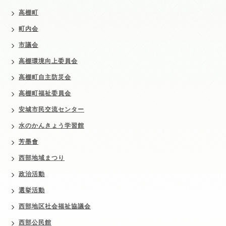
高棚町
町内会
市議会
高棚環境向上委員会
高棚町自主防災会
高棚町福祉委員会
安城市民交流センター
水のかんきょう学習館
芳墨會
西部地域まつり
政治活動
選挙活動
西部地区社会福祉協議会
西部公民館