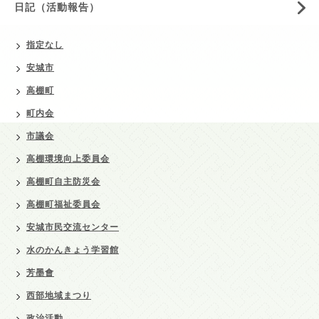
日記（活動報告）
指定なし
安城市
高棚町
町内会
市議会
高棚環境向上委員会
高棚町自主防災会
高棚町福祉委員会
安城市民交流センター
水のかんきょう学習館
芳墨會
西部地域まつり
政治活動