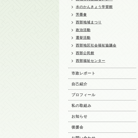
水のかんきょう学習館
芳墨會
西部地域まつり
政治活動
選挙活動
西部地区社会福祉協議会
西部公民館
西部福祉センター
市政レポート
自己紹介
プロフィール
私の取組み
お知らせ
後援会