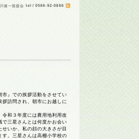
tel / 0566-92-0866
川健一後援会
朝市』での挨拶活動をさせてい
挨拶訪問され、朝市にお越しに
、令和３年度には農用地利用改
議で三星さんとは何度かお会い
たせいか、私の顔の大きさが目
ます。三星さんは高棚小学校の