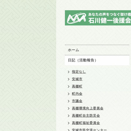
ホーム
日記（活動報告）
指定なし
安城市
高棚町
町内会
市議会
高棚環境向上委員会
高棚町自主防災会
高棚町福祉委員会
安城市民交流センター