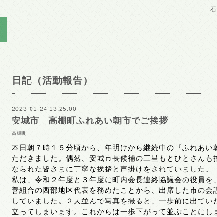
石
日記（活動報告）
2023-01-24 13:25:00
安城市 高棚町ふれあい朝市でご挨拶
高棚町
本日朝７時１５分頃から、年明けから継続中の『ふれあい
ただきました。偶然、安城市長候補の三星もとひとさんも
なられた皆さまに丁寧な挨拶と声掛けをされていました。
私は、令和２年度と３年度に町内会長連絡協議会の役員を
善組合の西部地区代表を務めたことから、出席した市の会
していました。２人並んで写真を撮ると、一歩前に出てい
立ってしまいます。これからは一歩下がって並ぶことにし