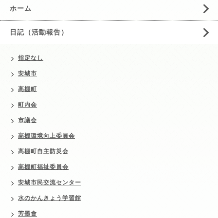
ホーム
日記（活動報告）
指定なし
安城市
高棚町
町内会
市議会
高棚環境向上委員会
高棚町自主防災会
高棚町福祉委員会
安城市民交流センター
水のかんきょう学習館
芳墨會